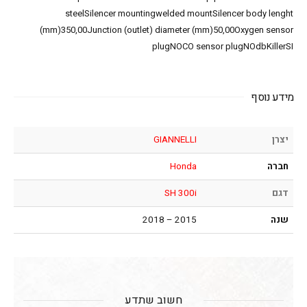
steelSilencer mountingwelded mountSilencer body lenght
(mm)350,00Junction (outlet) diameter (mm)50,00Oxygen sensor
plugNOCO sensor plugNOdbKillerSI
מידע נוסף
יצרן
GIANNELLI
חברה
Honda
דגם
SH 300i
שנה
2015 – 2018
חשוב שתדע