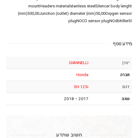
mountHeaders materialstainless steelSilencer body lenght
(mm)300,00Junction (outlet) diameter (mm)50,00Oxygen sensor
plugNOCO sensor plugNOdbKillerSI
מידע נוסף
יצרן
GIANNELLI
חברה
Honda
דגם
SH 125i
שנה
2017 – 2018
חשוב שתדע