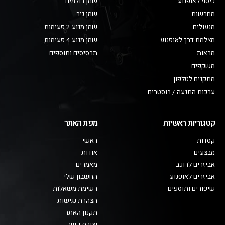
כיסוי לאופנוע
שמן בולמים
מחרשות
שמן גיר
מנעולים
שמן מנוע 2 פעימות
מצלמת דרך לאופנוע
שמן מנוע 4 פעימות
מראות
תרסיסים ותוספים
משקפים
מתקנים לטלפון
ערכות התנעה / בוסטרים
קטגוריות ראשיות
מפת האתר
קסדות
ראשי
מבצעים
אודות
אביזרים לרוכב
מאמרים
אביזרים לאופנוע
החשבון שלי
שיפורים ותוספים
רשימת משאלות
הצהרת נגישות
תקנון האתר