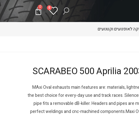
0
0
ה לאופנועים וקטנועים
MAxi Oval exhausts main features are: materials, light
the best choice for every-day use and track races. Silencer
pipe fits a removable dB-killer. Headers and pipes are 
perfect weldings and cnc-machined components.Maxi Oval s