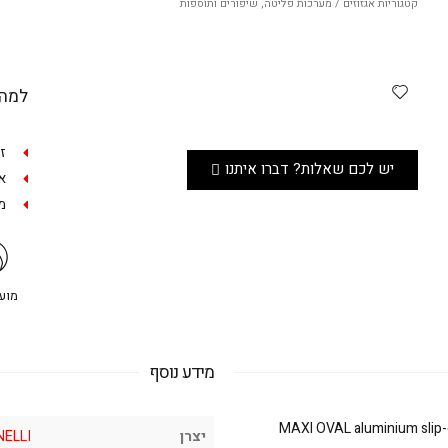
קטגוריות
אגזוזים / מערכות פליטה
,
שיפורים ותוספות
למה 
ז
יש לכם שאלות? דברו איתנו
אפש
מש
מועדו
מידע נוסף
MAXI OVAL aluminium slip-
יצרן
ELLI