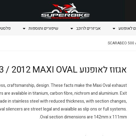
ם לאופנוע
אביזרים לרוכב
שיפורים ותוספות
פלסטיק
אגזוז לאופנוע SCARABEO 500 Aprilia 2003 / 2012 MAXI OVAL
ness, craftsmanship, design. These facts make the Maxi Oval exhaust
s are available in titanium, carbon fibre, nichrom and aluminium. Exit
made in stainless steel with reduced thickness, with section changes,
ilencers are street legal and avaialble as slip ons or full systems.
Oval section dimensions are 142mm x 111mm.