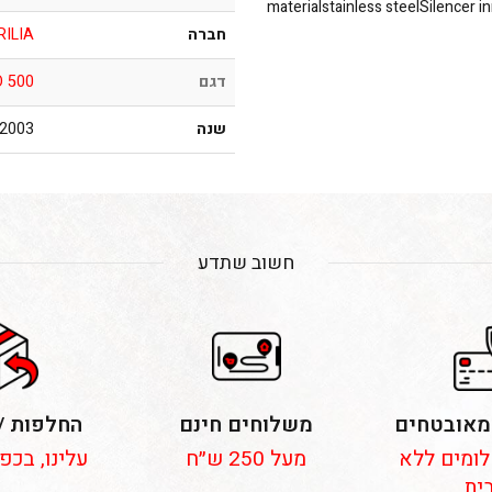
materialstainless steelSilencer i
חברה
RILIA
דגם
 500
שנה
2003 – 2012
חשוב שתדע
מאובטחים
משלוחים חינם
החלפות /
 תשלומים ללא
מעל 250 ש״ח
עלינו, בכפ
ית