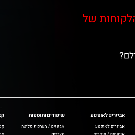
לקוחות של
לם?
אביזרים לאופנוע
שיפורים ותוספות
קט
אביזרים לאופנוע
אגזוזים / מערכות פליטה
קס
איתותים / וינקרים
מצברים
מב