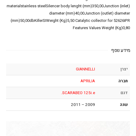
materialstainless steelSilencer body lenght (mm)350,00Junction (inlet)
diameter (mm)40,00Junction (outlet) diameter
(mm)50,00dbKillerSIWeight (Kg)5,50 Catalytic collector for 52626IPR
Features Values Weight (Kg)0,80
מידע נוסף
יצרן
GIANNELLI
חברה
APRILIA
דגם
SCARABEO 125i.e.
שנה
2009 – 2011