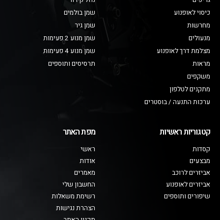
גריפים
נוזל קירור
כיסוי לאופנוע
שמן בולמים
מחרשות
שמן גיר
מנעולים
שמן מנוע 2 פעימות
מצלמת דרך לאופנוע
שמן מנוע 4 פעימות
מראות
תרסיסים ותוספים
משקפים
מתקנים לטלפון
ערכות התנעה / בוסטרים
קטגוריות ראשיות
מפת האתר
קסדות
ראשי
מבצעים
אודות
אביזרים לרוכב
מאמרים
אביזרים לאופנוע
החשבון שלי
שיפורים ותוספים
רשימת משאלות
הצהרת נגישות