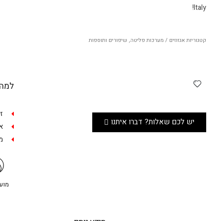
Italy!
קטגוריות
אגזוזים / מערכות פליטה
,
שיפורים ותוספות
למה 
ז
יש לכם שאלות? דברו איתנו
אפש
מש
מועדו