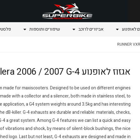
ם לאופנוע
אביזרים לרוכב
שיפורים ותוספות
פלסטיק
אגזוז לאופנוע RUNNER VXR 200 4T Gilera 2006 / 2007 G-4
m made for maxiscooters. Designed to be used on different engines
ade with a collector and a silencer, both made in stainless steel, to
e application, a G4 system weights around 3.5kg and has interesting
e dB-killer. G-4 exhausts are durable and reliable: materials, checks,
G-4 a great system. Among G-4 features we can list a quick and easy
of vibrations and shock, by means of silent-block bushings, the nice
etched logo. Last but not least, G-4 exhausts are designed and made in