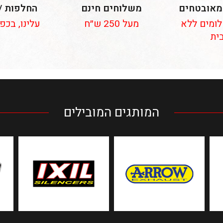
מאובטחים
משלוחים חינם
החלפות /
 תשלומים ללא
מעל 250 ש״ח
עלינו, בכפ
ית
המותגים המובילים