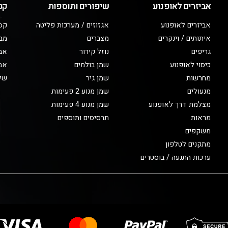
אביזרים לאופנוע
שיפורים ותוספות
קט
אביזרים לאופנוע
אגזוזים / מערכות פליטה
קס
איתותים / וינקרים
מצברים
מב
גריפים
נוזל קירור
אבי
כיסוי לאופנוע
שמן בולמים
אבי
מחרשות
שמן גיר
שיפ
מנעולים
שמן מנוע 2 פעימות
מצלמת דרך לאופנוע
שמן מנוע 4 פעימות
מראות
תרסיסים ותוספים
משקפים
מתקנים לטלפון
ערכות התנעה / בוסטרים