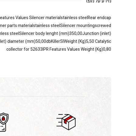
מידע על מוצר
eatures Values Silencer materialstainless steelRear endcap
inner parts materialstainless steelSilencer mountingscrewed
less steelSilencer body lenght (mm)350,00Junction (inlet)
et) diameter (mm)50,00dbKillerSIWeight (Kg)5,50 Catalytic
collector for 52633IPR Features Values Weight (Kg)0,80