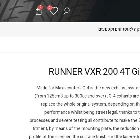
0
0
ה לאופנועים וקטנועים
Made for Maxiscooters!G-4 is the new exhaust syste
(from 125cm3 up to 300cc and over) , G-4 exhasts are m
replace the whole original system. depending on th
performance whilst being street legal, thanks to th
processes and severe testing all contribute to make the 
fitment, by means of the mounting plate, the reduction 
profile of the silencer, the surface finish and the laser-