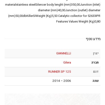
materialstainless steelSilencer body lenght (mm)350,00Junction (inlet)
diameter (mm)40,00Junction (outlet) diameter
(mm)50,00dbKillerSIWeight (Kg)5,50 Catalytic collector for 52633IPR
Features Values Weight (Kg)0,80
מידע נוסף
יצרן
GIANNELLI
חברה
Gilera
דגם
RUNNER SP 125
שנה
2006 – 2014