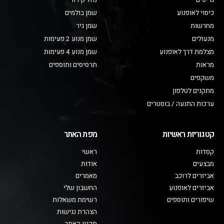
גריפים
נוזל קירור
כיסוי לאופנוע
שמן בולמים
מחרשות
שמן גיר
מנעולים
שמן מנוע 2 פעימות
מצלמת דרך לאופנוע
שמן מנוע 4 פעימות
מראות
תרסיסים ותוספים
משקפים
מתקנים לטלפון
ערכות התנעה / בוסטרים
קטגוריות ראשיות
מפת האתר
קסדות
ראשי
מבצעים
אודות
אביזרים לרוכב
מאמרים
אביזרים לאופנוע
החשבון שלי
שיפורים ותוספים
רשימת משאלות
הצהרת נגישות