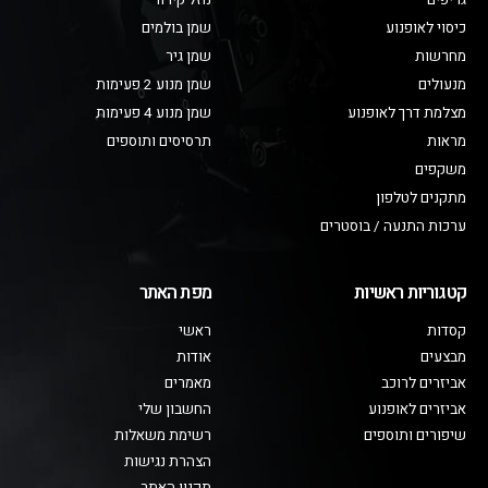
גריפים
נוזל קירור
כיסוי לאופנוע
שמן בולמים
מחרשות
שמן גיר
מנעולים
שמן מנוע 2 פעימות
מצלמת דרך לאופנוע
שמן מנוע 4 פעימות
מראות
תרסיסים ותוספים
משקפים
מתקנים לטלפון
ערכות התנעה / בוסטרים
קטגוריות ראשיות
מפת האתר
קסדות
ראשי
מבצעים
אודות
אביזרים לרוכב
מאמרים
אביזרים לאופנוע
החשבון שלי
שיפורים ותוספים
רשימת משאלות
הצהרת נגישות