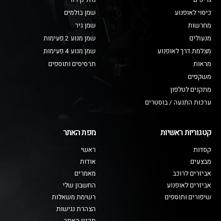
גריפים
נוזל קירור
כיסוי לאופנוע
שמן בולמים
מחרשות
שמן גיר
מנעולים
שמן מנוע 2 פעימות
מצלמת דרך לאופנוע
שמן מנוע 4 פעימות
מראות
תרסיסים ותוספים
משקפים
מתקנים לטלפון
ערכות התנעה / בוסטרים
קטגוריות ראשיות
מפת האתר
קסדות
ראשי
מבצעים
אודות
אביזרים לרוכב
מאמרים
אביזרים לאופנוע
החשבון שלי
שיפורים ותוספים
רשימת משאלות
הצהרת נגישות