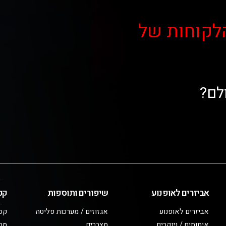
לקוחות של
לם?
אביזרים לאופנוע
שיפורים ותוספות
קט
אביזרים לאופנוע
אגזוזים / מערכות פליטה
קס
איתותים / וינקרים
מצברים
מב