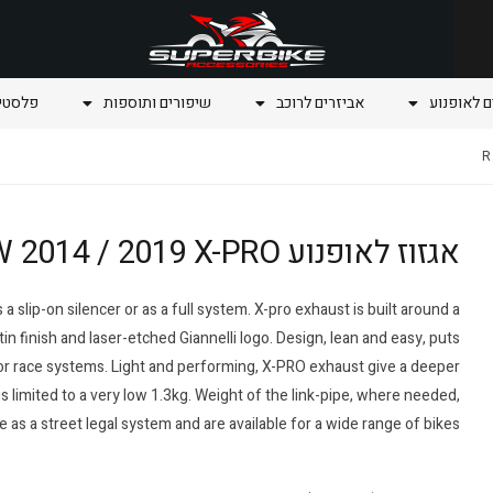
ם לאופנוע
אביזרים לרוכב
שיפורים ותוספות
פלסטיק
אגזוז לאופנוע R Nine T BMW 2014 / 2019 X-PRO
a slip-on silencer or as a full system. X-pro exhaust is built around a
in finish and laser-etched Giannelli logo. Design, lean and easy, puts
for race systems. Light and performing, X-PRO exhaust give a deeper
is limited to a very low 1.3kg. Weight of the link-pipe, where needed,
 as a street legal system and are available for a wide range of bikes.