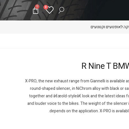
0
0
ה לאופנועים וקטנועים
X-PRO, the new exhaust range from Giannelli is available as 
round-shaped silencer, in NiChrom alloy with black or sat
together and â€œold-styleâ€ look and the latest ideas 
and louder voice to the bikes. The weight of the silencer 
depends on the application. X-PRO is available