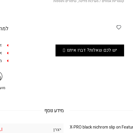
קטגוריות
אגזוזים / מערכות פליטה
,
שיפורים ותוספות
למה 
ז
יש לכם שאלות? דברו איתנו
אפש
מש
מועדו
מידע נוסף
X-PRO black nichrom slip on Featu
יצרן
LI