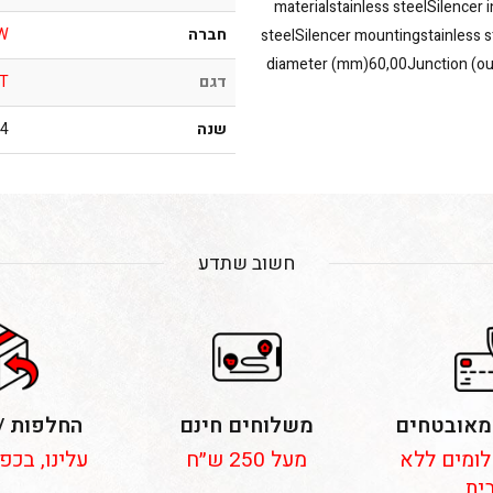
materialstainless steelSilencer 
חברה
W
steelSilencer mountingstainless 
diameter (mm)60,00Junction (o
דגם
 T
שנה
019
חשוב שתדע
מאובטחים
משלוחים חינם
החלפות /
 תשלומים ללא
מעל 250 ש״ח
עלינו, בכפ
ית