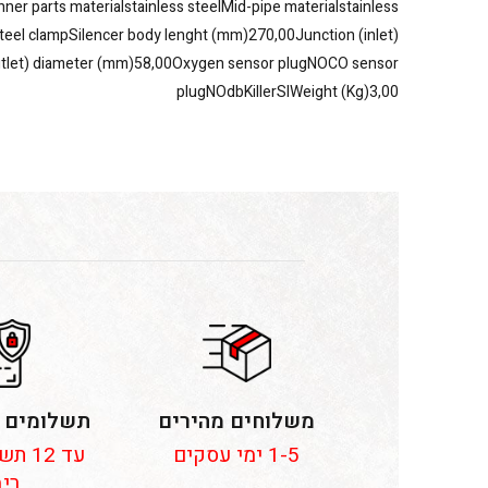
inner parts materialstainless steelMid-pipe materialstainless
steel clampSilencer body lenght (mm)270,00Junction (inlet)
utlet) diameter (mm)58,00Oxygen sensor plugNOCO sensor
plugNOdbKillerSIWeight (Kg)3,00
משלוחים מהירים
תשלומים 
1-5 ימי עסקים
עד 12
ריב