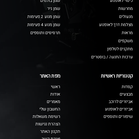
כיסוי לאופנוע
שמן בולמים
מחרשות
שמן גיר
מנעולים
שמן מנוע 2 פעימות
מצלמת דרך לאופנוע
שמן מנוע 4 פעימות
מראות
תרסיסים ותוספים
משקפים
מתקנים לטלפון
ערכות התנעה / בוסטרים
קטגוריות ראשיות
מפת האתר
קסדות
ראשי
מבצעים
אודות
אביזרים לרוכב
מאמרים
אביזרים לאופנוע
החשבון שלי
שיפורים ותוספים
רשימת משאלות
הצהרת נגישות
תקנון האתר