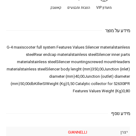
מועדון VIP
הטבות ומבצעים
קאשבק
מידע על מוצר
G-4 maxiscooter full system Features Values Silencer materialstainless
steelRear endcap materialstainless steelSilencer inner parts
materialstainless steelSilencer mountingscrewed mountHeaders
materialstainless steelSilencer body lenght (mm)350,00Junction (inlet)
diameter (mm)40,00Junction (outlet) diameter
(mm)50,00dbKillerSIWeight (Kg)5,50 Catalytic collector for 52630IPR
Features Values Weight (Kg)0,80
מידע נוסף
יצרן
GIANNELLI