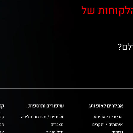
לקוחות של
לם?
אביזרים לאופנוע
שיפורים ותוספות
קט
אביזרים לאופנוע
אגזוזים / מערכות פליטה
קס
איתותים / וינקרים
מצברים
מב
גריפים
נוזל קירור
אבי