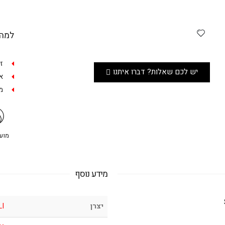
למה 
ז
יש לכם שאלות? דברו איתנו
אפש
מש
מועדו
מידע נוסף
יצרן
LI