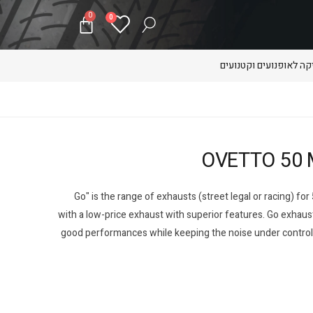
0
0
ה לאופנועים וקטנועים
"Go" is the range of exhausts (street legal or racing) fo
with a low-price exhaust with superior features. Go exhaust
good performances while keeping the noise under control. 