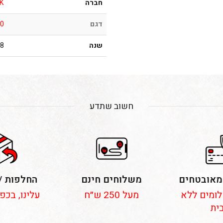
חברה
K
דגם
0
שנה
001
חשוב שתדע
מאובטחים
משלוחים חינם
החלפות /
 תשלומים ללא
מעל 250 ש״ח
עלינו, בכפ
ית