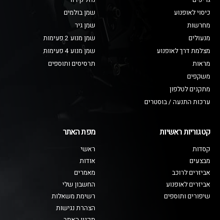
גריפים
נוזל קירור
כיסוי לאופנוע
שמן בולמים
מחרשות
שמן גיר
מנעולים
שמן מנוע 2 פעימות
מצלמת דרך לאופנוע
שמן מנוע 4 פעימות
מראות
תרסיסים ותוספים
משקפים
מתקנים לטלפון
ערכות התנעה / בוסטרים
קטגוריות ראשיות
מפת האתר
קסדות
ראשי
מבצעים
אודות
אביזרים לרוכב
מאמרים
אביזרים לאופנוע
החשבון שלי
שיפורים ותוספים
רשימת משאלות
הצהרת נגישות