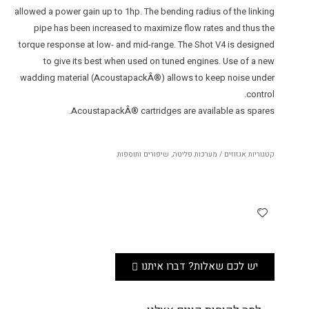
allowed a power gain up to 1hp. The bending radius of the linking
pipe has been increased to maximize flow rates and thus the
torque response at low- and mid-range. The Shot V4 is designed
to give its best when used on tuned engines. Use of a new
wadding material (AcoustapackÂ®) allows to keep noise under
control.
AcoustapackÂ® cartridges are available as spares.
קטגוריות
אגזוזים / מערכות פליטה
,
שיפורים ותוספות
יש לכם שאלות? דברו איתנו