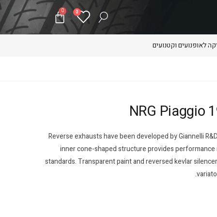
0
0
ה לאופנועים וקטנועים
Reverse exhausts have been developed by Giannelli R&D t
inner cone-shaped structure provides performance i
standards. Transparent paint and reversed kevlar silencer
variato