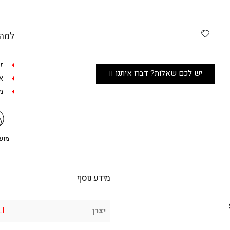
למה 
ז
יש לכם שאלות? דברו איתנו
אפש
מש
מועדו
מידע נוסף
יצרן
LI