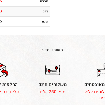
חברה
io
דגם
G
שנה
001
חשוב שתדע
מאובטחים
משלוחים חינם
החלפות /
 תשלומים ללא
מעל 250 ש״ח
עלינו, בכפ
ית