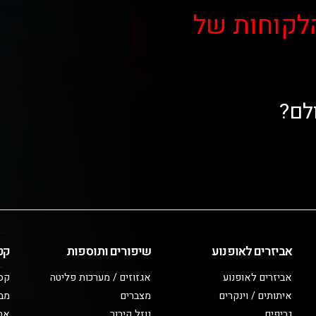
לקוחות של
לם?
אביזרים לאופנוע
שיפורים ותוספות
קט
אביזרים לאופנוע
אגזוזים / מערכות פליטה
קס
איתותים / וינקרים
מצברים
מב
גריפים
נוזל קירור
אבי