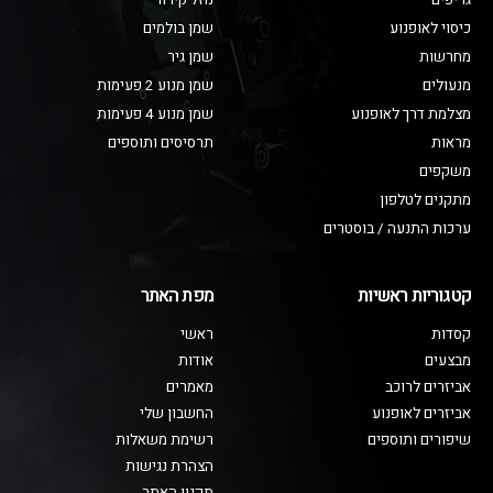
גריפים
נוזל קירור
כיסוי לאופנוע
שמן בולמים
מחרשות
שמן גיר
מנעולים
שמן מנוע 2 פעימות
מצלמת דרך לאופנוע
שמן מנוע 4 פעימות
מראות
תרסיסים ותוספים
משקפים
מתקנים לטלפון
ערכות התנעה / בוסטרים
קטגוריות ראשיות
מפת האתר
קסדות
ראשי
מבצעים
אודות
אביזרים לרוכב
מאמרים
אביזרים לאופנוע
החשבון שלי
שיפורים ותוספים
רשימת משאלות
הצהרת נגישות