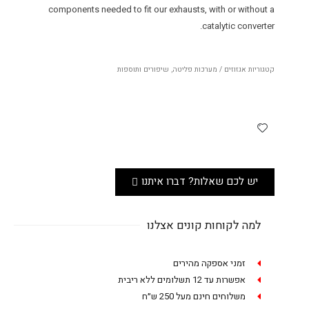
components needed to fit our exhausts, with or without a
catalytic converter.
קטגוריות
אגזוזים / מערכות פליטה
,
שיפורים ותוספות
יש לכם שאלות? דברו איתנו
למה לקוחות קונים אצלנו
זמני אספקה מהירים
אפשרות עד 12 תשלומים ללא ריבית
משלוחים חינם מעל 250 ש״ח