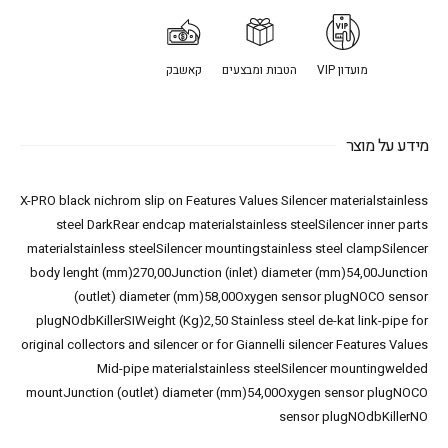
מועדון VIP
הטבות ומבצעים
קאשבק
מידע על מוצר
X-PRO black nichrom slip on Features Values Silencer materialstainless
steel DarkRear endcap materialstainless steelSilencer inner parts
materialstainless steelSilencer mountingstainless steel clampSilencer
body lenght (mm)270,00Junction (inlet) diameter (mm)54,00Junction
(outlet) diameter (mm)58,00Oxygen sensor plugNOCO sensor
plugNOdbKillerSIWeight (Kg)2,50 Stainless steel de-kat link-pipe for
original collectors and silencer or for Giannelli silencer Features Values
Mid-pipe materialstainless steelSilencer mountingwelded
mountJunction (outlet) diameter (mm)54,00Oxygen sensor plugNOCO
sensor plugNOdbKillerNO