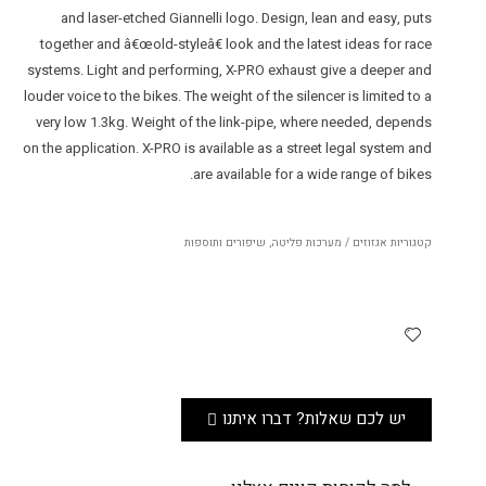
and laser-etched Giannelli logo. Design, lean and easy, puts
together and â€œold-styleâ€ look and the latest ideas for race
systems. Light and performing, X-PRO exhaust give a deeper and
louder voice to the bikes. The weight of the silencer is limited to a
very low 1.3kg. Weight of the link-pipe, where needed, depends
on the application. X-PRO is available as a street legal system and
are available for a wide range of bikes.
קטגוריות
אגזוזים / מערכות פליטה
,
שיפורים ותוספות
יש לכם שאלות? דברו איתנו