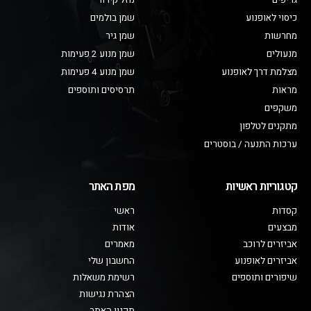
גריפים
נוזל קירור
כיסוי לאופנוע
שמן בולמים
מחרשות
שמן גיר
מנעולים
שמן מנוע 2 פעימות
מצלמת דרך לאופנוע
שמן מנוע 4 פעימות
מראות
תרסיסים ותוספים
משקפים
מתקנים לטלפון
ערכות התנעה / בוסטרים
קטגוריות ראשיות
מפת האתר
קסדות
ראשי
מבצעים
אודות
אביזרים לרוכב
מאמרים
אביזרים לאופנוע
החשבון שלי
שיפורים ותוספים
רשימת משאלות
הצהרת נגישות