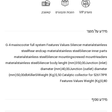
מועדון VIP
הטבות ומבצעים
קאשבק
מידע על מוצר
G-4 maxiscooter full system Features Values Silencer materialstainless
steelRear endcap materialstainless steelSilencer inner parts
materialstainless steelSilencer mountingscrewed mountHeaders
materialstainless steelSilencer body lenght (mm)350,00Junction (inlet)
diameter (mm)40,00Junction (outlet) diameter
(mm)50,00dbKillerSIWeight (Kg)5,50 Catalytic collector for 52617IPR
Features Values Weight (Kg)0,80
מידע נוסף