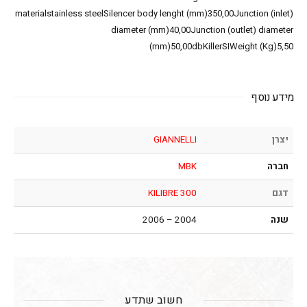
materialstainless steelSilencer body lenght (mm)350,00Junction (inlet)
diameter (mm)40,00Junction (outlet) diameter
(mm)50,00dbKillerSIWeight (Kg)5,50
מידע נוסף
יצרן
GIANNELLI
חברה
MBK
דגם
KILIBRE 300
שנה
2004 – 2006
חשוב שתדע