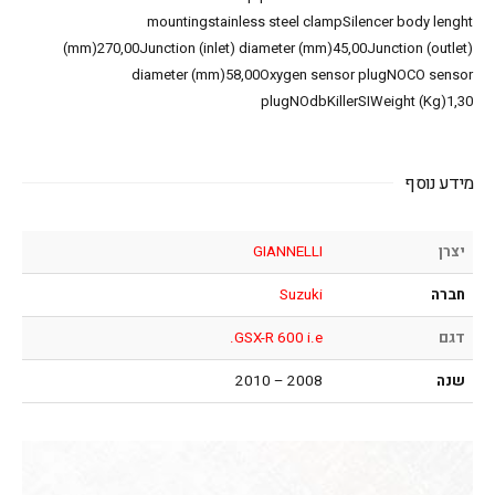
mountingstainless steel clampSilencer body lenght
(mm)270,00Junction (inlet) diameter (mm)45,00Junction (outlet)
diameter (mm)58,00Oxygen sensor plugNOCO sensor
plugNOdbKillerSIWeight (Kg)1,30
מידע נוסף
יצרן
GIANNELLI
חברה
Suzuki
דגם
GSX-R 600 i.e.
שנה
2008 – 2010