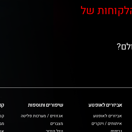
לקוחות של
לם?
אביזרים לאופנוע
שיפורים ותוספות
קט
אביזרים לאופנוע
אגזוזים / מערכות פליטה
קס
איתותים / וינקרים
מצברים
מב
גריפים
נוזל קירור
אבי