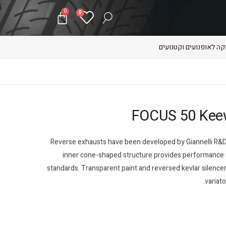
0
0
ה לאופנועים וקטנועים
Reverse exhausts have been developed by Giannelli R&D t
inner cone-shaped structure provides performance i
standards. Transparent paint and reversed kevlar silencer
variato