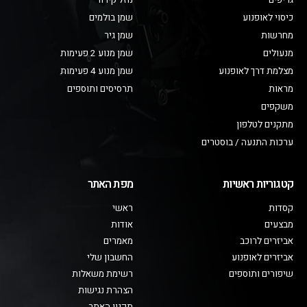
גריפים
נוזל קירור
כיסוי לאופנוע
שמן בולמים
מחרשות
שמן גיר
מנעולים
שמן מנוע 2 פעימות
מצלמת דרך לאופנוע
שמן מנוע 4 פעימות
מראות
תרסיסים ותוספים
משקפים
מתקנים לטלפון
ערכות התנעה / בוסטרים
קטגוריות ראשיות
מפת האתר
קסדות
ראשי
מבצעים
אודות
אביזרים לרוכב
מאמרים
אביזרים לאופנוע
החשבון שלי
שיפורים ותוספים
רשימת משאלות
הצהרת נגישות