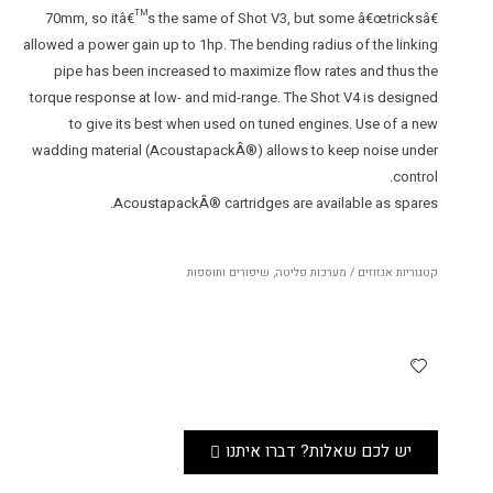
70mm, so itâ€™s the same of Shot V3, but some â€œtricksâ€
allowed a power gain up to 1hp. The bending radius of the linking
pipe has been increased to maximize flow rates and thus the
torque response at low- and mid-range. The Shot V4 is designed
to give its best when used on tuned engines. Use of a new
wadding material (AcoustapackÂ®) allows to keep noise under
control.
AcoustapackÂ® cartridges are available as spares.
קטגוריות
אגזוזים / מערכות פליטה
,
שיפורים ותוספות
יש לכם שאלות? דברו איתנו