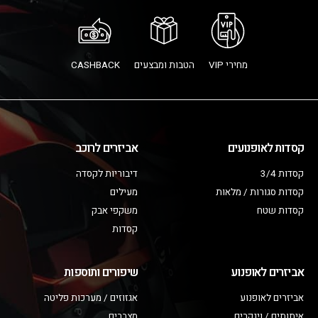
מחירי VIP
הטבות ומבצעים
CASHBACK
קסדות לאופנועים
אביזרים לרוכב
קסדות 3/4
דיבוריות לקסדה
קסדות סגורות / מלאות
מעילים
קסדות שטח
משקפי אבק
קסדות
אביזרים לאופנוע
שיפורים ותוספות
אביזרים לאופנוע
אגזוזים / מערכות פליטה
איתותים / וינקרים
מצברים