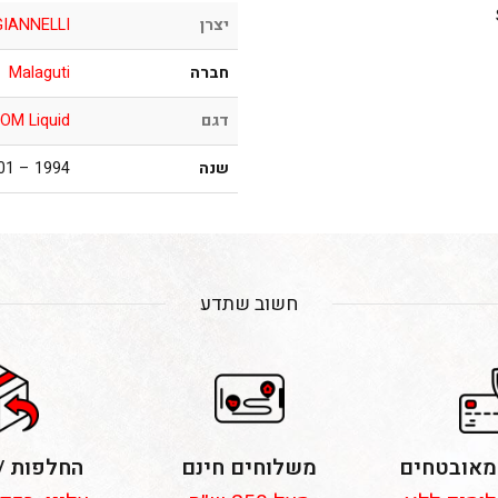
יצרן
GIANNELLI
חברה
Malaguti
דגם
OM Liquid
שנה
1994 – 2001
חשוב שתדע
מאובטחים
משלוחים חינם
החלפות /