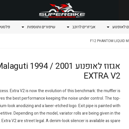
ם לאופנוע
אביזרים לרוכב
שיפורים ותוספות
פלסטיק
אגזוז לאופנוע 1994 / 2001
EXTRA V2
ss. Extra V2 is now the evolution of this benchmark: the muffler is
ives the best performance keeping the noise under control. The top-
ium-look anodizing and a laeer-etched logo. Exit pipe is painted with
titive. Depending on the model, variator rolls are being given in the
 Extra V2 are street legal. A denim-look silencer is available as spare.