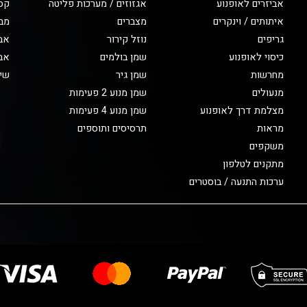
אביזרים לאופנוע
אגזוזים / מערכות פליטה
קס
איתותים / וינקרים
מצברים
מב
גריפים
נוזל קירור
אבי
כיסוי לאופנוע
שמן בולמים
אבי
מחרשות
שמן גיר
שיפ
מנעולים
שמן מנוע 2 פעימות
מצלמת דרך לאופנוע
שמן מנוע 4 פעימות
מראות
תרסיסים ותוספים
משקפים
מתקנים לטלפון
ערכות התנעה / בוסטרים