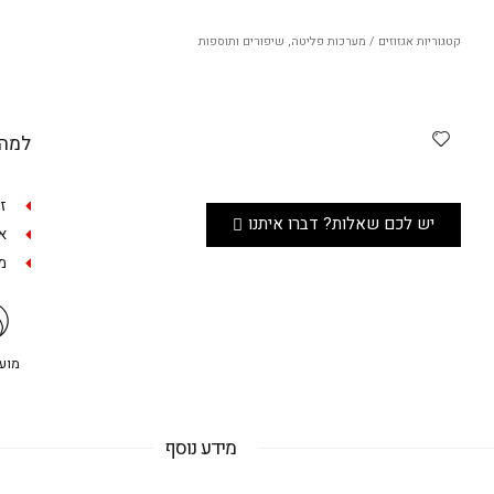
קטגוריות
אגזוזים / מערכות פליטה
,
שיפורים ותוספות
למה 
ז
יש לכם שאלות? דברו איתנו
אפש
מש
מועדו
מידע נוסף