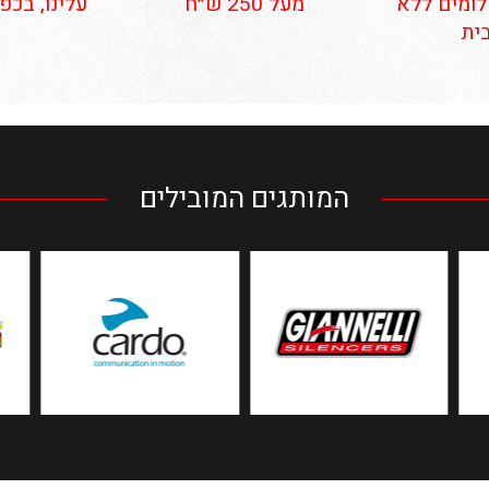
 תשלומים ללא
מעל 250 ש״ח
עלינו, בכפ
ית
המותגים המובילים