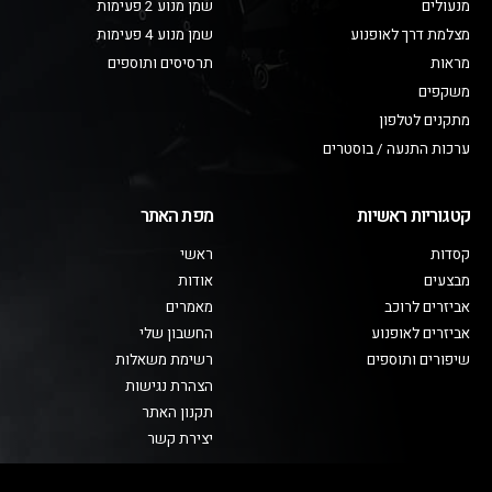
מנעולים
שמן מנוע 2 פעימות
מצלמת דרך לאופנוע
שמן מנוע 4 פעימות
מראות
תרסיסים ותוספים
משקפים
מתקנים לטלפון
ערכות התנעה / בוסטרים
קטגוריות ראשיות
מפת האתר
קסדות
ראשי
מבצעים
אודות
אביזרים לרוכב
מאמרים
אביזרים לאופנוע
החשבון שלי
שיפורים ותוספים
רשימת משאלות
הצהרת נגישות
תקנון האתר
יצירת קשר