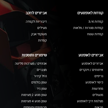
קסדות לאופנועים
אביזרים לרוכב
קסדות 3/4
דיבוריות לקסדה
קסדות סגורות / מלאות
מעילים
קסדות שטח
משקפי אבק
קסדות
אביזרים לאופנוע
שיפורים ותוספות
אביזרים לאופנוע
אגזוזים / מערכות פליטה
איתותים / וינקרים
מצברים
גריפים
נוזל קירור
כיסוי לאופנוע
שמן בולמים
מחרשות
שמן גיר
מנעולים
שמן מנוע 2 פעימות
מצלמת דרך לאופנוע
שמן מנוע 4 פעימות
מראות
תרסיסים ותוספים