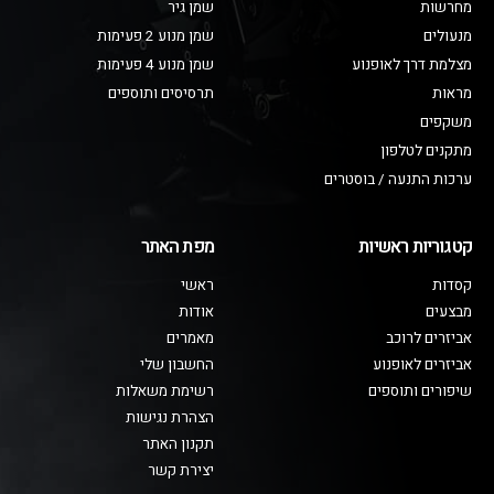
מחרשות
שמן גיר
מנעולים
שמן מנוע 2 פעימות
מצלמת דרך לאופנוע
שמן מנוע 4 פעימות
מראות
תרסיסים ותוספים
משקפים
מתקנים לטלפון
ערכות התנעה / בוסטרים
קטגוריות ראשיות
מפת האתר
קסדות
ראשי
מבצעים
אודות
אביזרים לרוכב
מאמרים
אביזרים לאופנוע
החשבון שלי
שיפורים ותוספים
רשימת משאלות
הצהרת נגישות
תקנון האתר
יצירת קשר