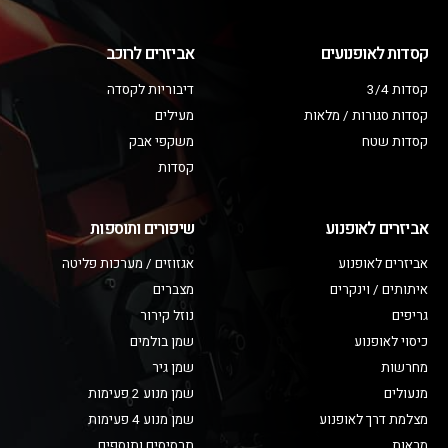
קסדות לאופנועים
אביזרים לרוכב
קסדות 3/4
דיבוריות לקסדה
קסדות סגורות / מלאות
מעילים
קסדות שטח
משקפי אבק
קסדות
אביזרים לאופנוע
שיפורים ותוספות
אביזרים לאופנוע
אגזוזים / מערכות פליטה
איתותים / וינקרים
מצברים
גריפים
נוזל קירור
כיסוי לאופנוע
שמן בולמים
מחרשות
שמן גיר
מנעולים
שמן מנוע 2 פעימות
מצלמת דרך לאופנוע
שמן מנוע 4 פעימות
מראות
תרסיסים ותוספים