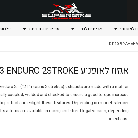
ם לאופנוע
אביזרים לרוכב
שיפורים ותוספות
פלסטיק
אגזוז לאופנוע DT 50 R Yamaha 1998 / 2003 ENDURO 2STROKE
 Enduro 2T ("2T" means 2 strokes) exhausts are made with a muffler
nually coupled, welded and checked to ensure a good torque increase
 to protect and enlight these features. Depending on model, silencer
2T systems are available in racing and street legal version, depending
on exhaust.