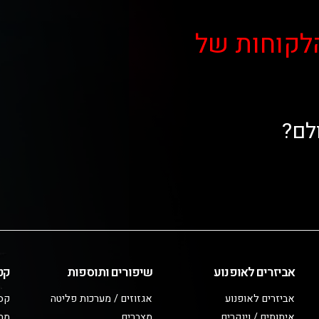
לקוחות של
לם?
אביזרים לאופנוע
שיפורים ותוספות
קט
אביזרים לאופנוע
אגזוזים / מערכות פליטה
קס
איתותים / וינקרים
מצברים
מב