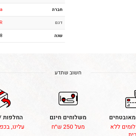
חברה
a
דגם
 R
שנה
003
חשוב שתדע
מאובטחים
משלוחים חינם
החלפות /
 תשלומים ללא
מעל 250 ש״ח
עלינו, בכפ
ית