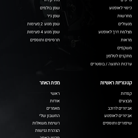
גריפים
נוזל קירור
כיסוי לאופנוע
שמן בולמים
מחרשות
שמן גיר
מנעולים
שמן מנוע 2 פעימות
מצלמת דרך לאופנוע
שמן מנוע 4 פעימות
מראות
תרסיסים ותוספים
משקפים
מתקנים לטלפון
ערכות התנעה / בוסטרים
קטגוריות ראשיות
מפת האתר
קסדות
ראשי
מבצעים
אודות
אביזרים לרוכב
מאמרים
אביזרים לאופנוע
החשבון שלי
שיפורים ותוספים
רשימת משאלות
הצהרת נגישות