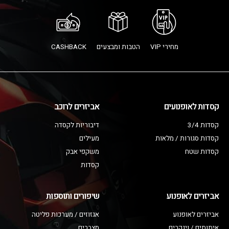
מחירי VIP
הטבות ומבצעים
CASHBACK
קסדות לאופנועים
אביזרים לרוכב
קסדות 3/4
דיבוריות לקסדה
קסדות סגורות / מלאות
מעילים
קסדות שטח
משקפי אבק
קסדות
אביזרים לאופנוע
שיפורים ותוספות
אביזרים לאופנוע
אגזוזים / מערכות פליטה
איתותים / וינקרים
מצברים