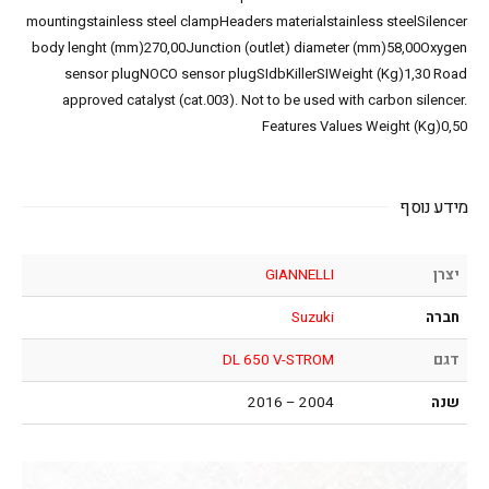
mountingstainless steel clampHeaders materialstainless steelSilencer
body lenght (mm)270,00Junction (outlet) diameter (mm)58,00Oxygen
sensor plugNOCO sensor plugSIdbKillerSIWeight (Kg)1,30 Road
approved catalyst (cat.003). Not to be used with carbon silencer.
Features Values Weight (Kg)0,50
מידע נוסף
יצרן
GIANNELLI
חברה
Suzuki
דגם
DL 650 V-STROM
שנה
2004 – 2016