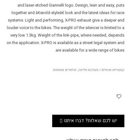
and laser-etched Giannelli logo. Design, lean and easy, puts
together and â€œold-styleâ€ look and the latest ideas for race
systems. Light and performing, X-PRO exhaust give a deeper and
louder voice to the bikes. The weight of the silencer is limited to a
very low 1.3kg. Weight of the link-pipe, where needed, depends
on the application. X-PRO is available as a street legal system and
are available for a wide range of bikes.
קטגוריות
אגזוזים / מערכות פליטה
,
שיפורים ותוספות
יש לכם שאלות? דברו איתנו