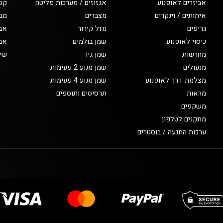
אביזרים לאופנוע
אגזוזים / מערכות פליטה
קס
איתותים / וינקרים
מצברים
מב
גריפים
נוזל קירור
אבי
כיסוי לאופנוע
שמן בולמים
אבי
מחרשות
שמן גיר
שיפ
מנעולים
שמן מנוע 2 פעימות
מצלמת דרך לאופנוע
שמן מנוע 4 פעימות
מראות
תרסיסים ותוספים
משקפים
מתקנים לטלפון
ערכות התנעה / בוסטרים