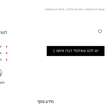
קטגוריות
אגזוזים / מערכות פליטה
,
שיפורים ותוספות
למה 
ז
יש לכם שאלות? דברו איתנו
אפש
מש
מועדו
מידע נוסף