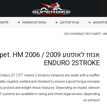
ם לאופנוע
אביזרים לרוכב
שיפורים ותוספות
פלסטיק
אגזוז לאופנוע 2006 / 2009
ENDURO 2STROKE
 Enduro 2T ("2T" means 2 strokes) exhausts are made with a muffler
nually coupled, welded and checked to ensure a good torque increase
 to protect and enlight these features. Depending on model, silencer
2T systems are available in racing and street legal version, depending
on exhaust.