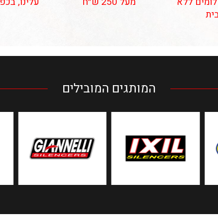
 תשלומים ללא
מעל 250 ש״ח
עלינו, בכפ
ית
המותגים המובילים