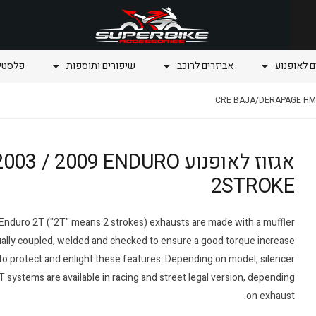
ם לאופנוע
אביזרים לרוכב
שיפורים ותוספות
פלסטיק
אגזוז לאופנוע 009 ENDURO
2STROKE
 Enduro 2T ("2T" means 2 strokes) exhausts are made with a muffler
nually coupled, welded and checked to ensure a good torque increase
 to protect and enlight these features. Depending on model, silencer
2T systems are available in racing and street legal version, depending
on exhaust.