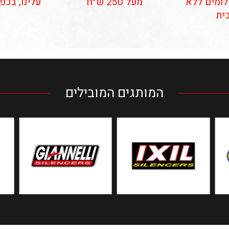
 תשלומים ללא
מעל 250 ש״ח
עלינו, בכפ
ית
המותגים המובילים