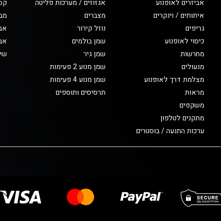
אביזרים לאופנוע
אגזוזים / מערכות פליטה
קס
איתותים / וינקרים
מצברים
מב
גריפים
נוזל קירור
אבי
כיסוי לאופנוע
שמן בולמים
אבי
מחרשות
שמן גיר
שיפ
מנעולים
שמן מנוע 2 פעימות
מצלמת דרך לאופנוע
שמן מנוע 4 פעימות
מראות
תרסיסים ותוספים
משקפים
מתקנים לטלפון
ערכות התנעה / בוסטרים