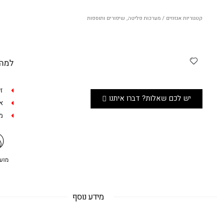
קטגוריות
אגזוזים / מערכות פליטה
,
שיפורים ותוספות
למה 
ז
יש לכם שאלות? דברו איתנו
אפש
מש
מועדו
מידע נוסף