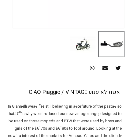
אגזוז לאופנוע CIAO Piaggio / VINTAGE
In Giannelli weâ€™re still believing in â€œfuture of the pastâ€ so
thatâ€™s why we introduced our new vintage range, designed to
be used on those mopeds and PTW that were used by boys and
girls of the â€˜70s and â€˜80s to fool around. Looking at the
growing interest of the markets for Vespas, Ciaos and the slightly