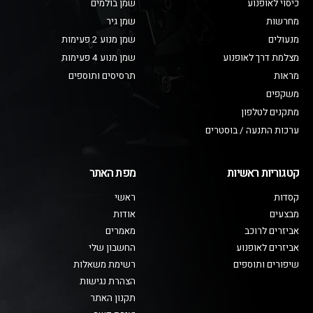
כיסוי לאופנוע
שמן בולמים
מחרשות
שמן גיר
מנעולים
שמן מנוע 2 פעימות
מצלמת דרך לאופנוע
שמן מנוע 4 פעימות
מראות
תרסיסים ותוספים
משקפים
מתקנים לטלפון
ערכות התנעה / בוסטרים
קטגוריות ראשיות
מפת האתר
קסדות
ראשי
מבצעים
אודות
אביזרים לרוכב
מאמרים
אביזרים לאופנוע
החשבון שלי
שיפורים ותוספים
רשימת משאלות
הצהרת נגישות
תקנון האתר