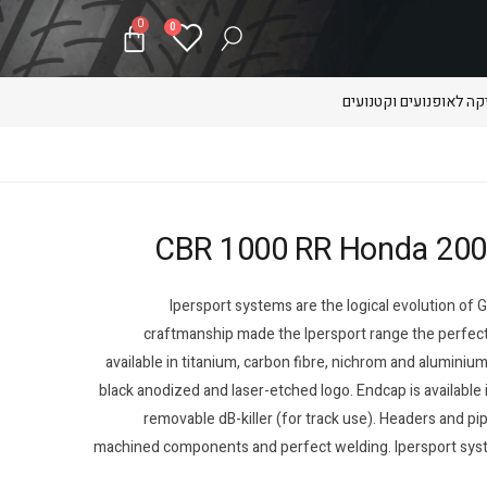
0
0
ה לאופנועים וקטנועים
Ipersport systems are the logical evolution of G
craftmanship made the Ipersport range the perfect
available in titanium, carbon fibre, nichrom and aluminium.
black anodized and laser-etched logo. Endcap is available i
removable dB-killer (for track use). Headers and pi
machined components and perfect welding. Ipersport systems