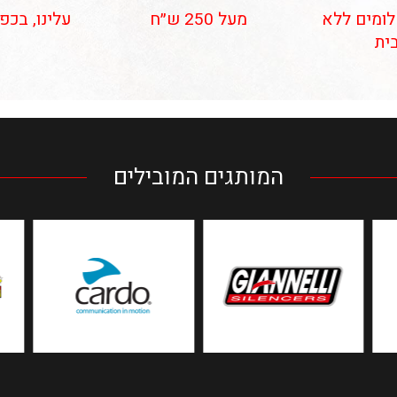
 תשלומים ללא
מעל 250 ש״ח
עלינו, בכפ
ית
המותגים המובילים