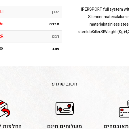
IPERSPORT full system wit
יצרן
LI
Silencer materialalumi
חברה
da
materialstainless st
steeldbKillerSIWeight (Kg)4
דגם
RR
שנה
 2013
חשוב שתדע
מאובטחים
משלוחים חינם
החלפות /