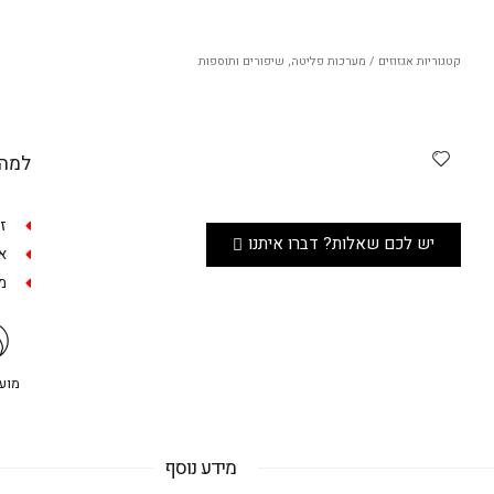
קטגוריות
אגזוזים / מערכות פליטה
,
שיפורים ותוספות
למה 
ז
יש לכם שאלות? דברו איתנו
אפש
מש
מועדו
מידע נוסף