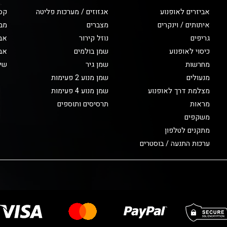
אביזרים לאופנוע
אגזוזים / מערכות פליטה
קס
איתותים / וינקרים
מצברים
מב
גריפים
נוזל קירור
אבי
כיסוי לאופנוע
שמן בולמים
אבי
מחרשות
שמן גיר
שיפ
מנעולים
שמן מנוע 2 פעימות
מצלמת דרך לאופנוע
שמן מנוע 4 פעימות
מראות
תרסיסים ותוספים
משקפים
מתקנים לטלפון
ערכות התנעה / בוסטרים