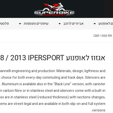
ם לאופנוע
אביזרים לרוכב
שיפורים ותוספות
פלסטיק
אגזוז לאופנוע CBR 1000 RR Honda 2008 / 2013 IPERSPORT
iannelli engineering and production. Materials, design, ligthness and
 choice for both every-day commuting and track days. Silencers are
 Aluminium is available also in the "Black Line" version, with canister
n carbon fibre or in stainless steel and silencers come with a built-in
pes are in stainless steel (reduced thickness) with sections changes,
 are street legal and are available in both slip-on and full system
versions.