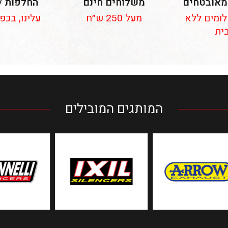
מאובטחים
משלוחים חינם
החלפות /
 תשלומים ללא
מעל 250 ש״ח
עלינו, בכפ
ית
המותגים המובילים