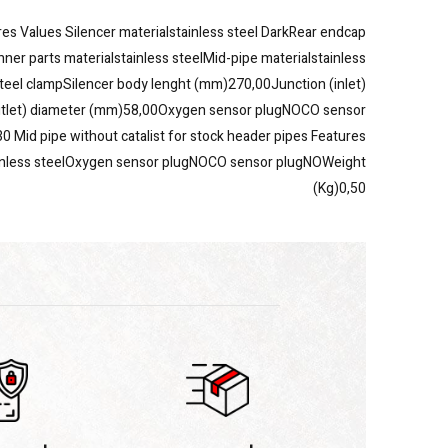
res Values Silencer materialstainless steel DarkRear endcap
inner parts materialstainless steelMid-pipe materialstainless
steel clampSilencer body lenght (mm)270,00Junction (inlet)
utlet) diameter (mm)58,00Oxygen sensor plugNOCO sensor
0 Mid pipe without catalist for stock header pipes Features
ainless steelOxygen sensor plugNOCO sensor plugNOWeight
(Kg)0,50