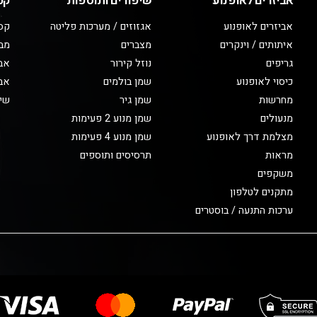
אביזרים לאופנוע
שיפורים ותוספות
קט
אביזרים לאופנוע
אגזוזים / מערכות פליטה
קס
איתותים / וינקרים
מצברים
מב
גריפים
נוזל קירור
אבי
כיסוי לאופנוע
שמן בולמים
אבי
מחרשות
שמן גיר
שיפ
מנעולים
שמן מנוע 2 פעימות
מצלמת דרך לאופנוע
שמן מנוע 4 פעימות
מראות
תרסיסים ותוספים
משקפים
מתקנים לטלפון
ערכות התנעה / בוסטרים