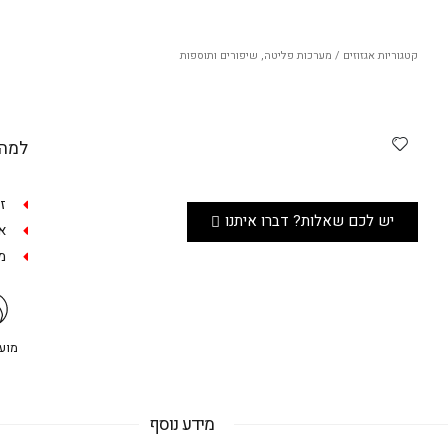
קטגוריות
אגזוזים / מערכות פליטה
,
שיפורים ותוספות
למה 
ז
יש לכם שאלות? דברו איתנו
אפש
מש
מועדו
מידע נוסף