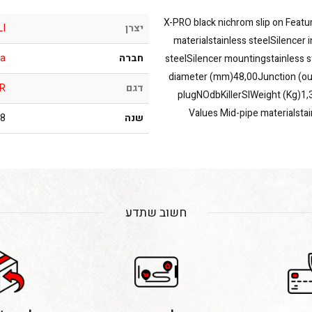
X-PRO black nichrom slip on Featu
יצרן
LI
materialstainless steelSilencer 
חברה
a
steelSilencer mountingstainless 
diameter (mm)48,00Junction (o
דגם
 R
plugNOdbKillerSIWeight (Kg)1,3
Values Mid-pipe materialst
שנה
016
חשוב שתדע