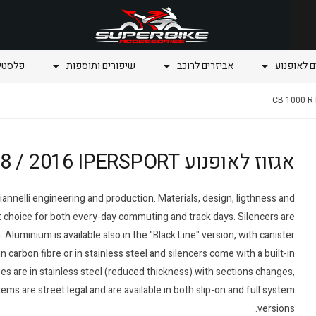
ם לאופנוע
אביזרים לרוכב
שיפורים ותוספות
פלסטיק
אגזוז לאופנוע CB 1000 R Honda 2008 / 2016 IPERSPORT
iannelli engineering and production. Materials, design, ligthness and
 choice for both every-day commuting and track days. Silencers are
 Aluminium is available also in the "Black Line" version, with canister
n carbon fibre or in stainless steel and silencers come with a built-in
pes are in stainless steel (reduced thickness) with sections changes,
 are street legal and are available in both slip-on and full system
versions.