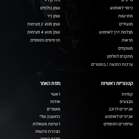
גריפים
נוזל קירור
כיסוי לאופנוע
שמן בולמים
מחרשות
שמן גיר
מנעולים
שמן מנוע 2 פעימות
מצלמת דרך לאופנוע
שמן מנוע 4 פעימות
מראות
תרסיסים ותוספים
משקפים
מתקנים לטלפון
ערכות התנעה / בוסטרים
קטגוריות ראשיות
מפת האתר
קסדות
ראשי
מבצעים
אודות
אביזרים לרוכב
מאמרים
אביזרים לאופנוע
החשבון שלי
שיפורים ותוספים
רשימת משאלות
הצהרת נגישות