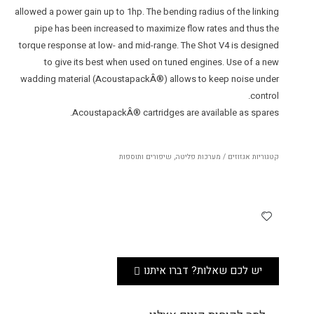
allowed a power gain up to 1hp. The bending radius of the linking
pipe has been increased to maximize flow rates and thus the
torque response at low- and mid-range. The Shot V4 is designed
to give its best when used on tuned engines. Use of a new
wadding material (AcoustapackÂ®) allows to keep noise under
control.
AcoustapackÂ® cartridges are available as spares.
קטגוריות
אגזוזים / מערכות פליטה
,
שיפורים ותוספות
יש לכם שאלות? דברו איתנו