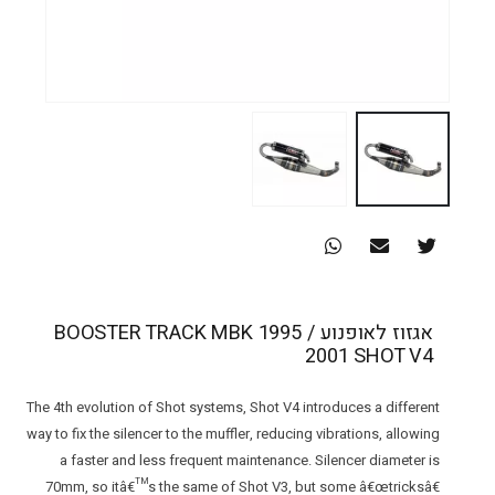
אגזוז לאופנוע BOOSTER TRACK MBK 1995 /
2001 SHOT V4
The 4th evolution of Shot systems, Shot V4 introduces a different
way to fix the silencer to the muffler, reducing vibrations, allowing
a faster and less frequent maintenance. Silencer diameter is
70mm, so itâ€™s the same of Shot V3, but some â€œtricksâ€