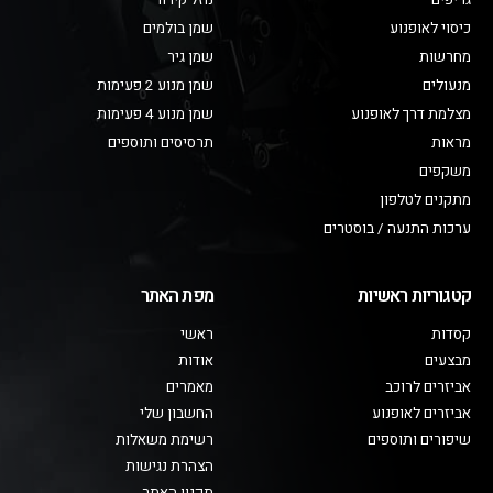
גריפים
נוזל קירור
כיסוי לאופנוע
שמן בולמים
מחרשות
שמן גיר
מנעולים
שמן מנוע 2 פעימות
מצלמת דרך לאופנוע
שמן מנוע 4 פעימות
מראות
תרסיסים ותוספים
משקפים
מתקנים לטלפון
ערכות התנעה / בוסטרים
קטגוריות ראשיות
מפת האתר
קסדות
ראשי
מבצעים
אודות
אביזרים לרוכב
מאמרים
אביזרים לאופנוע
החשבון שלי
שיפורים ותוספים
רשימת משאלות
הצהרת נגישות