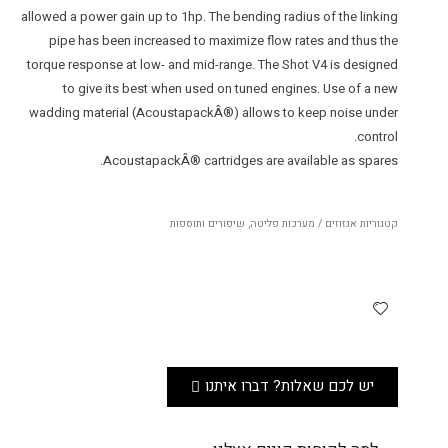
allowed a power gain up to 1hp. The bending radius of the linking
pipe has been increased to maximize flow rates and thus the
torque response at low- and mid-range. The Shot V4 is designed
to give its best when used on tuned engines. Use of a new
wadding material (AcoustapackÂ®) allows to keep noise under
control.
AcoustapackÂ® cartridges are available as spares.
קטגוריות
אגזוזים / מערכות פליטה
,
שיפורים ותוספות
יש לכם שאלות? דברו איתנו