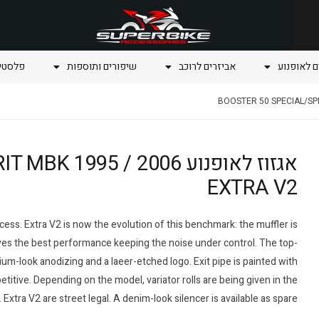
ם לאופנוע
אביזרים לרוכב
שיפורים ותוספות
פלסטיק
אגזוז לאופנוע 995 / 2006
EXTRA V2
ss. Extra V2 is now the evolution of this benchmark: the muffler is
ives the best performance keeping the noise under control. The top-
ium-look anodizing and a laeer-etched logo. Exit pipe is painted with
titive. Depending on the model, variator rolls are being given in the
 Extra V2 are street legal. A denim-look silencer is available as spare.