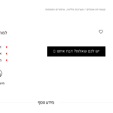
קטגוריות
אגזוזים / מערכות פליטה
,
שיפורים ותוספות
למה 
ז
יש לכם שאלות? דברו איתנו
אפש
מש
מועדו
מידע נוסף