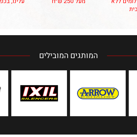
 תשלומים ללא
מעל 250 ש״ח
עלינו, בכפ
ית
המותגים המובילים