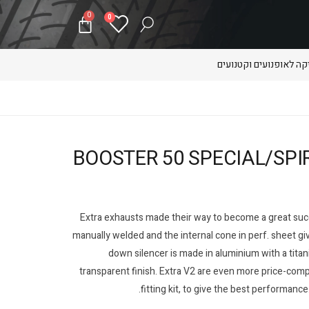
0
0
ה לאופנועים וקטנועים
BOOSTER 50 SPECIAL/SPIRIT MBK 1
Extra exhausts made their way to become a great succe
manually welded and the internal cone in perf. sheet g
down silencer is made in aluminium with a titan
transparent finish. Extra V2 are even more price-compe
fitting kit, to give the best performance.