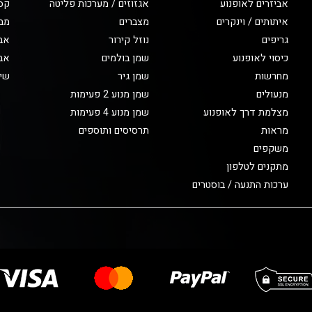
אביזרים לאופנוע
אגזוזים / מערכות פליטה
קס
איתותים / וינקרים
מצברים
מב
גריפים
נוזל קירור
אבי
כיסוי לאופנוע
שמן בולמים
אבי
מחרשות
שמן גיר
שיפ
מנעולים
שמן מנוע 2 פעימות
מצלמת דרך לאופנוע
שמן מנוע 4 פעימות
מראות
תרסיסים ותוספים
משקפים
מתקנים לטלפון
ערכות התנעה / בוסטרים