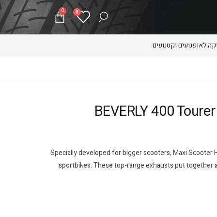
0
0
ה לאופנועים וקטנועים
BEVERLY 400 Tourer Piaggi
Specially developed for bigger scooters, Maxi Scoote
sportbikes. These top-range exhausts put together a 