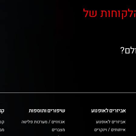
לקוחות של
לם?
אביזרים לאופנוע
שיפורים ותוספות
קט
אביזרים לאופנוע
אגזוזים / מערכות פליטה
קס
איתותים / וינקרים
מצברים
מב