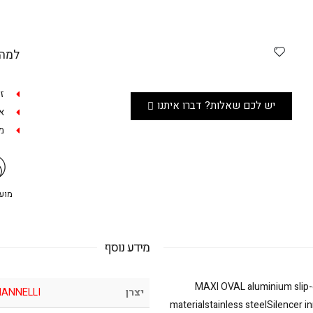
למה 
ז
יש לכם שאלות? דברו איתנו
אפש
מש
מועדו
מידע נוסף
MAXI OVAL aluminium slip-
יצרן
IANNELLI
materialstainless steelSilencer i