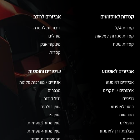
קסדות לאופנועים
אביזרים לרוכב
קסדות 3/4
דיבוריות לקסדה
קסדות סגורות / מלאות
מעילים
קסדות שטח
משקפי אבק
קסדות
אביזרים לאופנוע
שיפורים ותוספות
אביזרים לאופנוע
אגזוזים / מערכות פליטה
איתותים / וינקרים
מצברים
גריפים
נוזל קירור
כיסוי לאופנוע
שמן בולמים
מחרשות
שמן גיר
מנעולים
שמן מנוע 2 פעימות
מצלמת דרך לאופנוע
שמן מנוע 4 פעימות
מראות
תרסיסים ותוספים