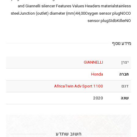
and Giannelli silencer Features Values Headers materialstainless
steelJunction (outlet) diameter (mm)44,00Oxygen sensor plugNOCO
sensor plugSIdbKillerNO
מידע נוסף
יצרן
GIANNELLI
חברה
Honda
דגם
AfricaTwin Adv Sport 1100
שנה
2020
חשוב שתדע