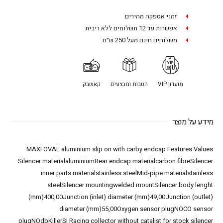
זמני אספקה מהירים
אפשרות עד 12 תשלומים ללא ריבית
משלוחים חינם מעל 250 ש״ח
מועדון VIP
הטבות ומבצעים
קאשבק
מידע על מוצר
MAXI OVAL aluminium slip on with carby endcap Features Values
Silencer materialaluminiumRear endcap materialcarbon fibreSilencer
inner parts materialstainless steelMid-pipe materialstainless
steelSilencer mountingwelded mountSilencer body lenght
(mm)400,00Junction (inlet) diameter (mm)49,00Junction (outlet)
diameter (mm)55,00Oxygen sensor plugNOCO sensor
plugNOdbKillerSI Racing collector without catalist for stock silencer