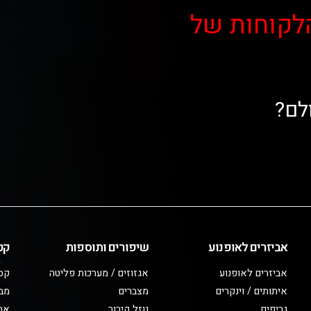
לקוחות של
לם?
אביזרים לאופנוע
שיפורים ותוספות
קט
אביזרים לאופנוע
אגזוזים / מערכות פליטה
קס
איתותים / וינקרים
מצברים
מב
גריפים
נוזל קירור
אבי