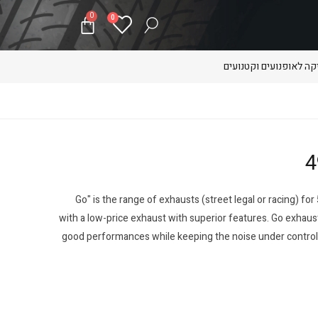
0
0
ה לאופנועים וקטנועים
"Go" is the range of exhausts (street legal or racing) fo
with a low-price exhaust with superior features. Go exhaust
good performances while keeping the noise under control. 