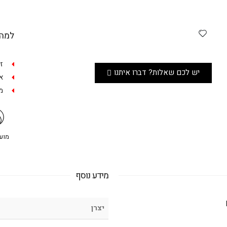
למה 
ז
יש לכם שאלות? דברו איתנו
אפש
מש
מועדו
מידע נוסף
יצרן