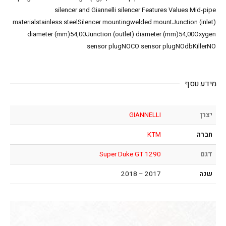
silencer and Giannelli silencer Features Values Mid-pipe
materialstainless steelSilencer mountingwelded mountJunction (inlet)
diameter (mm)54,00Junction (outlet) diameter (mm)54,00Oxygen
sensor plugNOCO sensor plugNOdbKillerNO
מידע נוסף
יצרן
GIANNELLI
חברה
KTM
דגם
1290 Super Duke GT
שנה
2017 – 2018