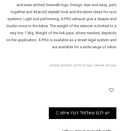
and laser-etched Giannelli logo. Design, lean and easy, puts
together and â€œold-styleâ€ look and the latest ideas for race
systems. Light and performing, X-PRO exhaust give a deeper and
louder voice to the bikes. The weight of the silencer is limited to a
very low 1.3kg. Weight of the link-pipe, where needed, depends
on the application. X-PRO is available as a street legal system and
are available for a wide range of bikes.
קטגוריות
אגזוזים / מערכות פליטה
,
שיפורים ותוספות
יש לכם שאלות? דברו איתנו