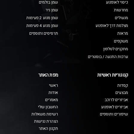
כיסוי לאופנוע
שמן בולמים
מחרשות
שמן גיר
מנעולים
שמן מנוע 2 פעימות
מצלמת דרך לאופנוע
שמן מנוע 4 פעימות
מראות
תרסיסים ותוספים
משקפים
מתקנים לטלפון
ערכות התנעה / בוסטרים
קטגוריות ראשיות
מפת האתר
קסדות
ראשי
מבצעים
אודות
אביזרים לרוכב
מאמרים
אביזרים לאופנוע
החשבון שלי
שיפורים ותוספים
רשימת משאלות
הצהרת נגישות
תקנון האתר