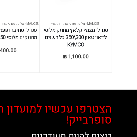
MALOSSI - מלוסי
,
סנדלי מצמד / קלאץ
MALOSSI - מלוסי
,
סנדלי מצמד 
סנדלי מצמץ קלאץ מחוזק מלוסי
סנדלי סחיבה ופעמ
לדאון טאון 300\350 כל השנים
מחוזקים מלוסי ADV/FORZA350
KYMCO
,400.00
₪
1,100.00
הצטרפו עכשיו למועדון ה
סופרבייק!
רוצים להיות מעודכנים