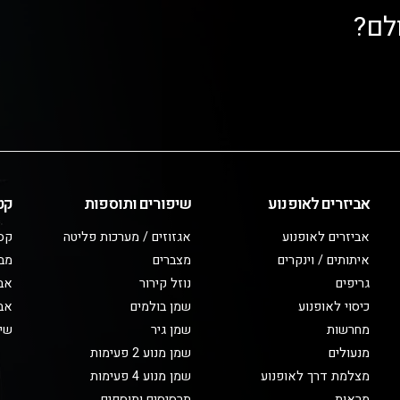
לם?
אביזרים לאופנוע
שיפורים ותוספות
קט
אביזרים לאופנוע
אגזוזים / מערכות פליטה
קס
איתותים / וינקרים
מצברים
מב
גריפים
נוזל קירור
אבי
כיסוי לאופנוע
שמן בולמים
אבי
מחרשות
שמן גיר
שיפ
מנעולים
שמן מנוע 2 פעימות
מצלמת דרך לאופנוע
שמן מנוע 4 פעימות
מראות
תרסיסים ותוספים