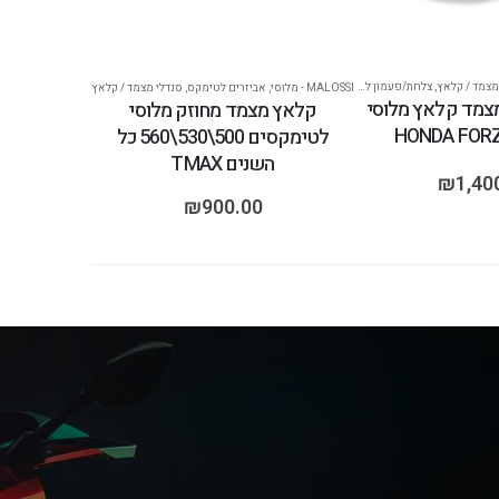
מצמד / קלאץ
,
צלחת/פעמון למצמד
MALOSSI - מלוסי
,
אביזרים לטימקס
,
סנדלי מצמד / קלאץ
מצמד קלאץ מלוסי
קלאץ מצמד מחוזק מלוסי
HONDA FORZ
לטימקסים 500\530\560 כל
השנים TMAX
₪
1,40
₪
900.00